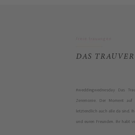
freie trauungen
DAS TRAUVER
#weddingwednesday Das Trau
Zeremonie. Der Moment auf
letztendlich auch alle da sind. Ih
und euren Freunden. Ihr habt v
persönliche Liebeszusage gestal