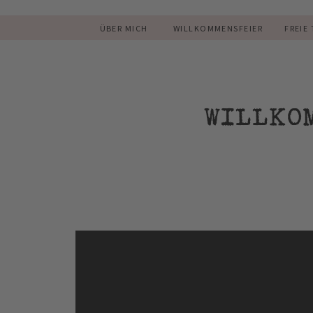
ÜBER MICH
WILLKOMMENSFEIER
FREIE
WILLKO