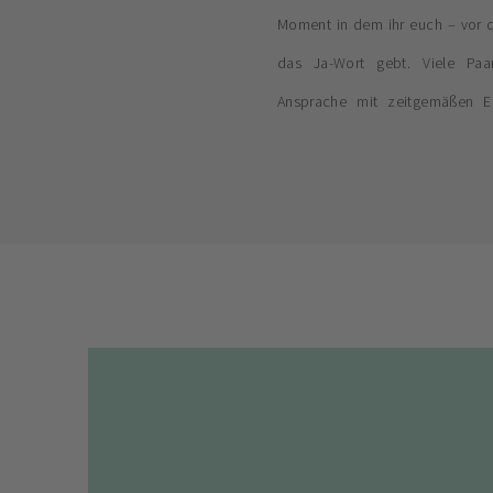
Moment in dem ihr euch – vor d
das Ja-Wort gebt. Viele Paa
Ansprache mit zeitgemäßen El
Möglichkeiten, dies zu zelebri
oder Freie Trauung. Das Stand
[…]