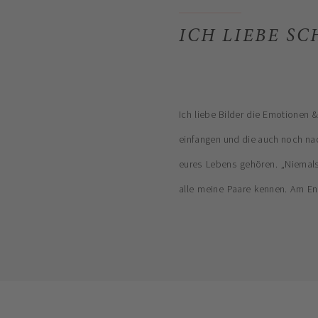
ICH LIEBE SC
Ich liebe Bilder die Emotionen 
einfangen und die auch noch na
eures Lebens gehören. „Niemals
alle meine Paare kennen. Am En
Ringe und Fotos als sichtbare Eri
ein Fotoalbum […]