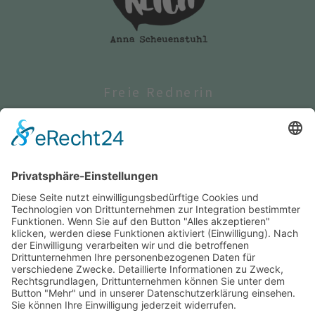
Freie Rednerin
Religionspädagogin
Trauerbegleiterin
Nürnberg | Fürth | Erlangen |
Ansbach | Bad Windsheim |
Neustadt an der Aisch