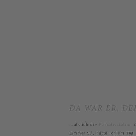
DA WAR ER. D
…als ich die
Palliativstation
d
Zimmer 9.“, hatte ich am Tag