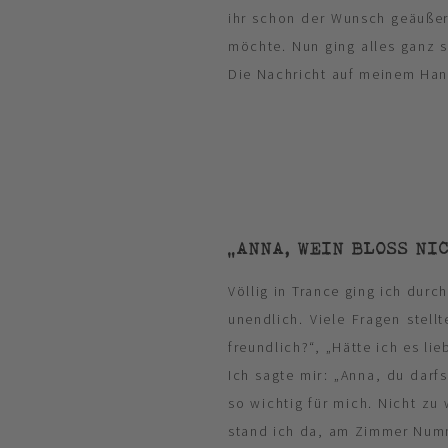
ihr schon der Wunsch geäußer
möchte. Nun ging alles ganz s
Die Nachricht auf meinem Han
„ANNA, WEIN BLOSS NIC
Völlig in Trance ging ich dur
unendlich. Viele Fragen stel
freundlich?“, „Hätte ich es l
Ich sagte mir: „Anna, du darfs
so wichtig für mich. Nicht z
stand ich da, am Zimmer Num