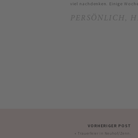
viel nachdenken. Einige Woche
PERSÖNLICH, 
VORHERIGER POST
«
Trauerfeier in Neuhof/Zenn.