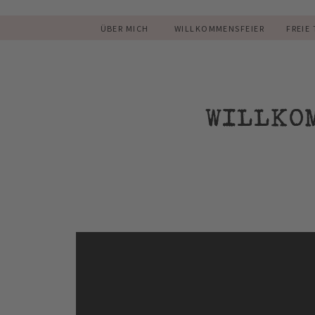
ÜBER MICH
WILLKOMMENSFEIER
FREIE
WILLKO