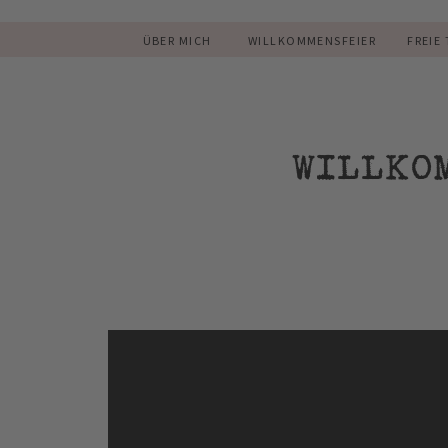
ÜBER MICH
WILLKOMMENSFEIER
FREIE
WILLKO