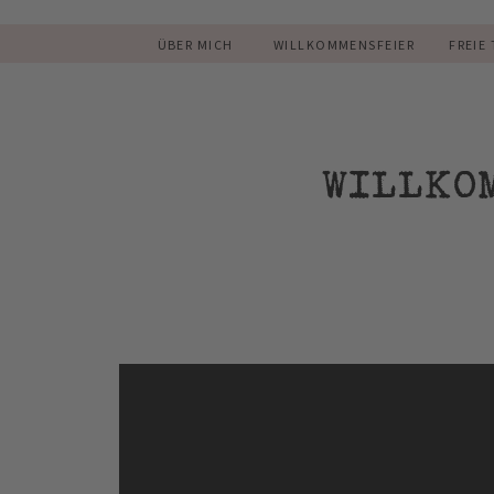
ÜBER MICH
WILLKOMMENSFEIER
FREIE
WILLKO