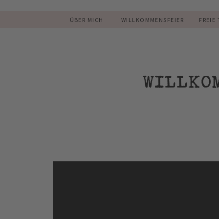
ÜBER MICH
WILLKOMMENSFEIER
FREIE
WILLKO