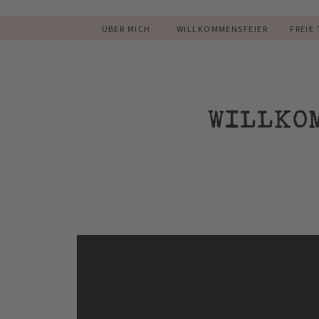
ÜBER MICH
WILLKOMMENSFEIER
FREIE
WILLKO