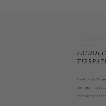
anna ganz persö
FRIDOLI
TIERPAT
Fridolin – das Paten
Einnahmen Gutes tun
Doch dann wurde es 