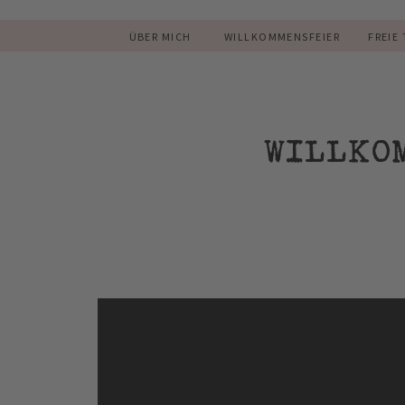
ÜBER MICH
WILLKOMMENSFEIER
FREIE
WILLKO