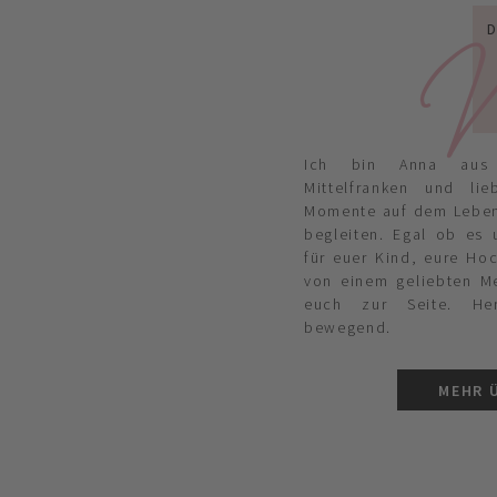
W
Ich bin Anna aus
Mittelfranken und li
Momente auf dem Lebe
begleiten. Egal ob es
für euer Kind, eure Ho
von einem geliebten M
euch zur Seite. Her
bewegend.
MEHR 