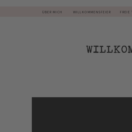
ÜBER MICH
WILLKOMMENSFEIER
FREIE
WILLKO