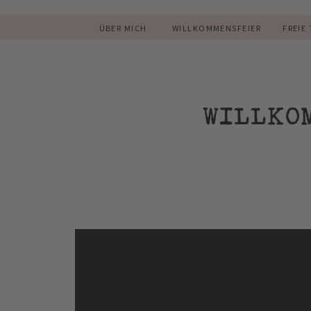
ÜBER MICH
WILLKOMMENSFEIER
FREIE
WILLKO