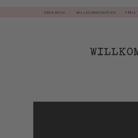
ÜBER MICH
WILLKOMMENSFEIER
FREIE
WILLKO