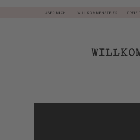
ÜBER MICH
WILLKOMMENSFEIER
FREIE
WILLKO