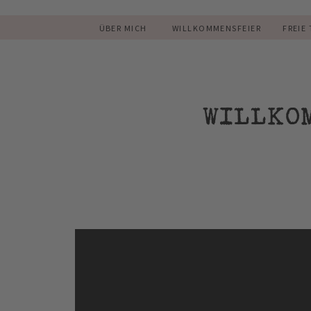
ÜBER MICH
WILLKOMMENSFEIER
FREIE
WILLKO