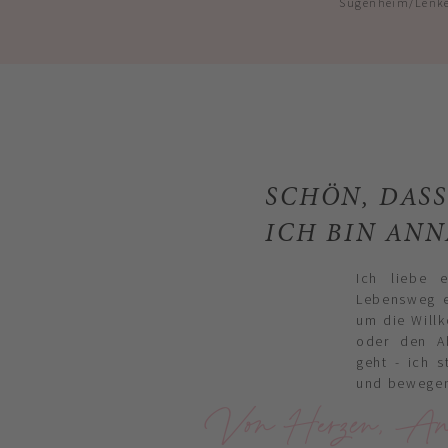
Sugenheim/Lenke
SCHÖN, DASS
ICH BIN AN
Ich liebe 
Lebensweg e
um die Willk
oder den A
geht - ich s
und bewege
Von Herzen, An