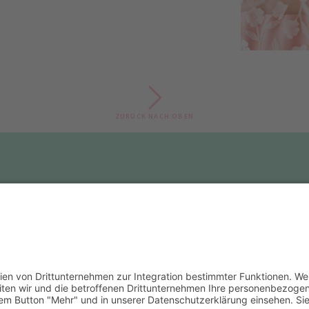
ZURÜCK NACH OBEN
2024: Anna Scheuenstuhl |
Design by Julia Weinberger