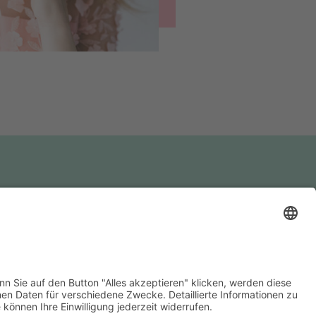
Freie Rednerin
Religionspädagogin
Trauerbegleiterin
Nürnberg | Fürth | Erlangen |
Ansbach | Bad Windsheim |
Neustadt an der Aisch