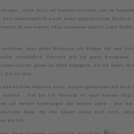
Anfragen: „Hallo Anna, wir heiraten nächstes Jahr im Septe
. Dein Internetauftritt macht einen sympathischen Eindruck
 Kannst du uns weitere Infos zukommen lassen? Liebe Grüße
n verstehen, dass jedes Brautpaar ein Budget hat und sich 
solut verständlich. Dennoch will ich gerne Brautpaare,
achen und mir genau so offen begegnen, wie ich ihnen. Nic
. Das ist okay.
ne und ehrliche Rednerin sucht, welche gemeinsam mit euch 
 möchte – hier bin ich. Wünscht ihr euch weitere Tipps 
rend auf meinen Erfahrungen der letzten Jahre – hier bin 
umorvolle Rede, die den Gästen sowie euch noch Jahre
ier bin ich.
aare, die mich wollen, weil ich bin, wie ich bin.