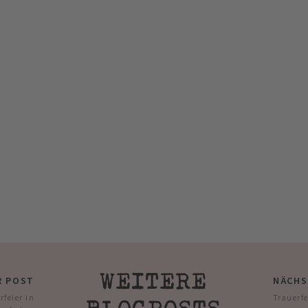
WEITERE
R POST
NÄCHS
rfeier in
Trauerfe
BLOGPOSTS