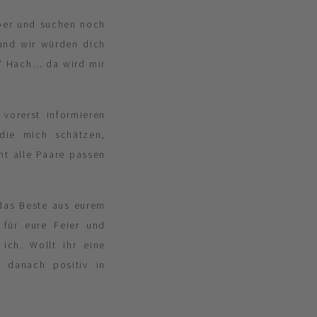
mber und suchen noch
 und wir würden dich
.“ Hach… da wird mir
vorerst informieren
 die mich schätzen,
ht alle Paare passen
das Beste aus eurem
für eure Feier und
ich. Wollt ihr eine
 danach positiv in