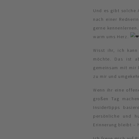
Und es gibt solche 
nach einer Rednerin
gerne kennenlernen.
warm ums Herz.
Wisst ihr, ich kan
möchte. Das ist ab
gemeinsam mit mir l
zu mir und umgekehrt
Wenn ihr eine offe
großen Tag machen
Insidertipps basie
persönliche und h
Erinnerung bleibt – h
Ich freue mich auf P